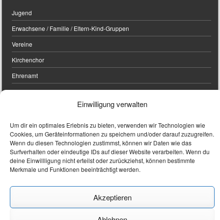
Jugend
Erwachsene / Familie / Eltern-Kind-Gruppen
Vereine
Kirchenchor
Ehrenamt
Einwilligung verwalten
UNSERE KIRCHEN
Um dir ein optimales Erlebnis zu bieten, verwenden wir Technologien wie
Cookies, um Geräteinformationen zu speichern und/oder darauf zuzugreifen.
Stadtpfarrkirche
Wenn du diesen Technologien zustimmst, können wir Daten wie das
Surfverhalten oder eindeutige IDs auf dieser Website verarbeiten. Wenn du
Friedhofskirche
deine Einwillligung nicht erteilst oder zurückziehst, können bestimmte
Merkmale und Funktionen beeinträchtigt werden.
Filialkirchen
Digitaler Kirchenraumführer Stadtpfarrkirche St. Magdalena
Akzeptieren
Ablehnen