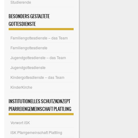
Studierende
BESONDERS GESTALTETE
GOTTESDIENSTE
Familiengottesdienste – das Team
Familiengottesdienste
Jugendgottesdienste – das Team
Jugendgottesdienste
Kindergottesdienste – das Team
KinderKirche
INSTITUTIONELLES SCHUTZKONZEPT
PFARREIENGEMEINSCHAFT PLATTLING
Vorwort iSK
iSK Pfarrgemeinschaft Plattling