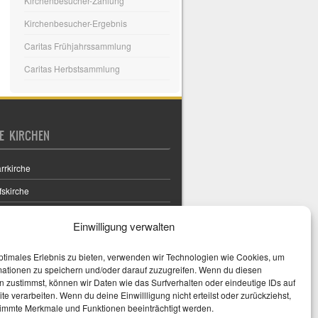
Kirchenbesucher-Zählung
Kirchenbesucher-Ergebnis
Caritas Frühjahrssammlung
Caritas Herbstsammlung
E KIRCHEN
rrkirche
fskirche
rchen
Einwilligung verwalten
r Kirchenraumführer Stadtpfarrkirche St.
ena
ptimales Erlebnis zu bieten, verwenden wir Technologien wie Cookies, um
mationen zu speichern und/oder darauf zuzugreifen. Wenn du diesen
 zustimmst, können wir Daten wie das Surfverhalten oder eindeutige IDs auf
te verarbeiten. Wenn du deine Einwillligung nicht erteilst oder zurückziehst,
immte Merkmale und Funktionen beeinträchtigt werden.