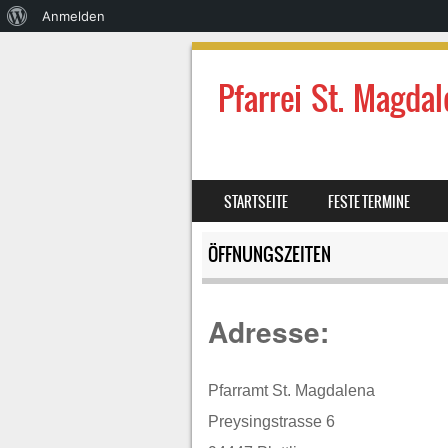
Über
Anmelden
WordPress
Pfarrei St. Magdal
SKIP TO CONTENT
STARTSEITE
FESTE TERMINE
MENU
ÖFFNUNGSZEITEN
Adresse:
Pfarramt St. Magdalena
Preysingstrasse 6