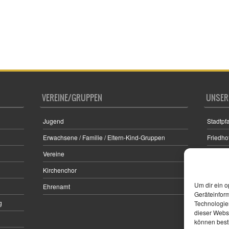
VEREINE/GRUPPEN
UNSER
Jugend
Stadtpfa
Erwachsene / Familie / Eltern-Kind-Gruppen
Friedho
Vereine
Filialki
Kirchenchor
Digitale
Magdal
Um dir ein o
Ehrenamt
Geräteinfor
g
Technologien
dieser Websi
können best