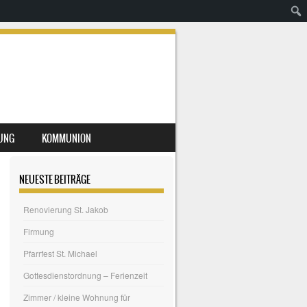
UNG
KOMMUNION
NEUESTE BEITRÄGE
Renovierung St. Jakob
Firmung
Pfarrfest St. Michael
Gottesdienstordnung – Ferienzeit
Zimmer / kleine Wohnung für