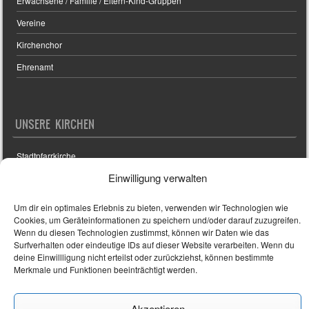
Erwachsene / Familie / Eltern-Kind-Gruppen
Vereine
Kirchenchor
Ehrenamt
UNSERE KIRCHEN
Stadtpfarrkirche
Einwilligung verwalten
Friedhofskirche
Filialkirchen
Um dir ein optimales Erlebnis zu bieten, verwenden wir Technologien wie
Cookies, um Geräteinformationen zu speichern und/oder darauf zuzugreifen.
Digitaler Kirchenraumführer Stadtpfarrkirche St. Magdalena
Wenn du diesen Technologien zustimmst, können wir Daten wie das
Surfverhalten oder eindeutige IDs auf dieser Website verarbeiten. Wenn du
deine Einwillligung nicht erteilst oder zurückziehst, können bestimmte
Merkmale und Funktionen beeinträchtigt werden.
Sporty free WordPress Sports Theme
Powered By WordPress
Akzeptieren