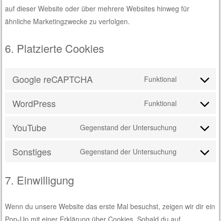
auf dieser Website oder über mehrere Websites hinweg für
ähnliche Marketingzwecke zu verfolgen.
6. Platzierte Cookies
Google reCAPTCHA
Funktional
Consent
to
WordPress
Funktional
Consent
service
to
google-
YouTube
Gegenstand der Untersuchung
Consent
service
recaptcha
to
wordpress
Sonstiges
Gegenstand der Untersuchung
Consent
service
to
youtube
7. Einwilligung
service
sonstiges
Wenn du unsere Website das erste Mal besuchst, zeigen wir dir ein
Pop-Up mit einer Erklärung über Cookies. Sobald du auf