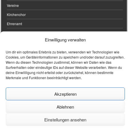
Vereine
Kirchenchor
Ehrenamt
Einwilligung verwalten
UNSERE KIRCHEN
Um dir ein optimales Erlebnis zu bieten, verwenden wir Technologien wie
Cookies, um Geräteinformationen zu speichern und/oder darauf zuzugreifen.
Stadtpfarrkirche
Wenn du diesen Technologien zustimmst, können wir Daten wie das
Surfverhalten oder eindeutige IDs auf dieser Website verarbeiten. Wenn du
Friedhofskirche
deine Einwillligung nicht erteilst oder zurückziehst, können bestimmte
Merkmale und Funktionen beeinträchtigt werden.
Filialkirchen
Digitaler Kirchenraumführer Stadtpfarrkirche St. Magdalena
Akzeptieren
Ablehnen
Sporty free WordPress Sports Theme
Powered By WordPress
Einstellungen ansehen