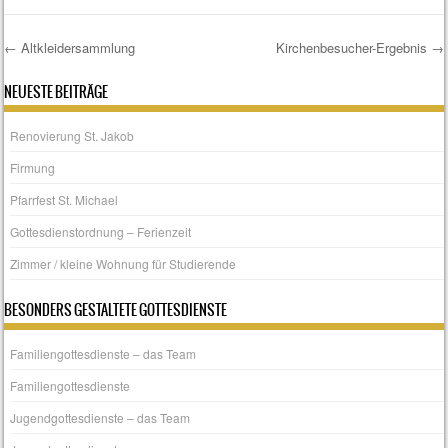
←
Altkleidersammlung
Kirchenbesucher-Ergebnis
→
Post navigation
NEUESTE BEITRÄGE
Renovierung St. Jakob
Firmung
Pfarrfest St. Michael
Gottesdienstordnung – Ferienzeit
Zimmer / kleine Wohnung für Studierende
BESONDERS GESTALTETE GOTTESDIENSTE
Familiengottesdienste – das Team
Familiengottesdienste
Jugendgottesdienste – das Team