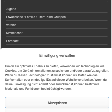
Jugend
Erwachsene / Familie / Eltern-Kind-Gruppen
Vereine
Kirchenchor
Ehrenamt
Einwilligung verwalten
UNSERE KIRCHEN
Um dir ein optimales Erlebnis zu bieten, verwenden wir Technologien wie
Cookies, um Geräteinformationen zu speichern und/oder darauf zuzugreifen.
Stadtpfarrkirche
Wenn du diesen Technologien zustimmst, können wir Daten wie das
Surfverhalten oder eindeutige IDs auf dieser Website verarbeiten. Wenn du
Friedhofskirche
deine Einwillligung nicht erteilst oder zurückziehst, können bestimmte
Merkmale und Funktionen beeinträchtigt werden.
Filialkirchen
Digitaler Kirchenraumführer Stadtpfarrkirche St. Magdalena
Akzeptieren